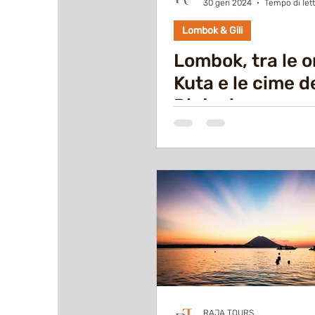
30 gen 2024
Tempo di lett
Lombok & Gili
Lombok, tra le o
Kuta e le cime d
Rinjani
RAJA TOURS