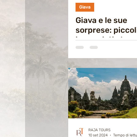
Giava
Giava e le sue
sorprese: piccol
imprevisti che 
il viaggio auten
RAJA TOURS
10 set 2024
Tempo di lettu