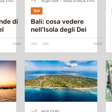
ura: 3 min
30 gen 2024
Tempo di lettura: 4 min
Bali
nde di
Bali: cosa vedere
el
nell'Isola degli Dei
RAJA TOURS