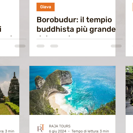
Giava
Borobudur: il tempio
i
buddhista più grande
rendono
del mondo
tico
RAJA TOURS
ra: 3 min
6 giu 2024
Tempo di lettura: 3 min