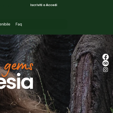
Iscriviti o Accedi
AGENZIE
nibile
Faq
n gems
esia