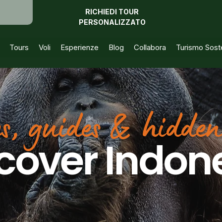
RICHIEDI TOUR
AREA 
PERSONALIZZATO
Tours
Voli
Esperienze
Blog
Collabora
Turismo Soste
es, guides & hidde
cover Indon