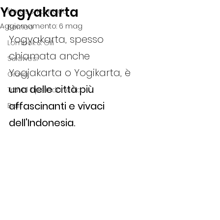
Yogyakarta
Flores & Komodo
Aggiornamento:
6 mag
Borneo
Yogyakarta, spesso 
Lombok & Gili
chiamata anche 
Sulawesi
Yogjakarta o Yogikarta, è 
Giava
una delle città più 
Travel Tips Indonesia
affascinanti e vivaci 
Bali
dell'Indonesia.