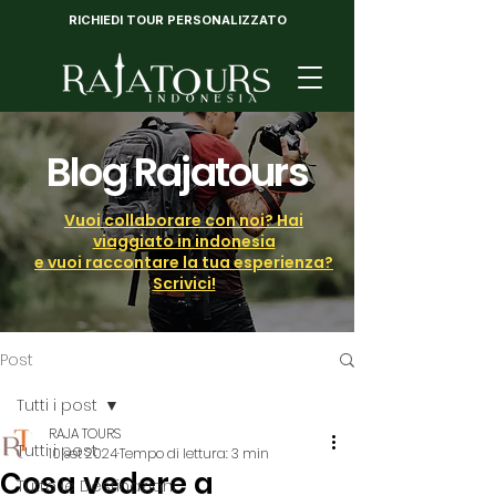
RICHIEDI TOUR PERSONALIZZATO
Blog Rajatours
Vuoi collaborare con noi? Hai
viaggiato in indonesia
e vuoi raccontare la tua esperienza?
Scrivici!
Post
Tutti i post
RAJA TOURS
Tutti i post
10 set 2024
Tempo di lettura: 3 min
Cosa vedere a
Tutte le Destinazioni