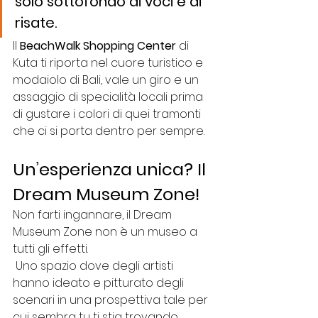
solo sottofondo di voci e di 
risate. 
Il 
BeachWalk Shopping Center
 di 
Kuta ti riporta nel cuore turistico e 
modaiolo di Bali, vale un giro e un 
assaggio di specialità locali prima 
di gustare i colori di quei tramonti 
che ci si porta dentro per sempre. 
Un’esperienza unica? Il 
Dream Museum Zone!
Non farti ingannare, il Dream 
Museum Zone non è un museo a 
tutti gli effetti.
 Uno spazio dove degli artisti 
hanno ideato e pitturato degli 
scenari in una prospettiva tale per 
cui sembra tu ti stia trovando 