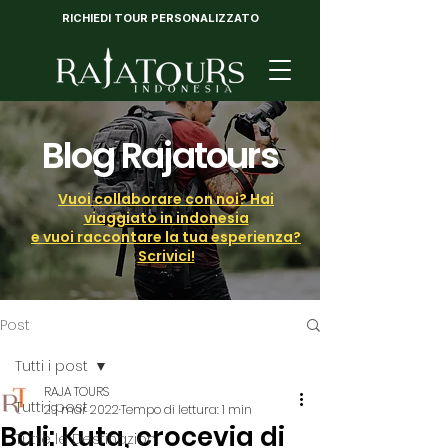
RICHIEDI TOUR PERSONALIZZATO
Blog Rajatours
Vuoi collaborare con noi? Hai
viaggiato in indonesia
e vuoi raccontare la tua esperienza?
Scrivici!
Post
Tutti i post
RAJA TOURS
Tutti i post
29 mar 2022
Tempo di lettura: 1 min
Bali: Kuta, crocevia di
Tutte le Destinazioni