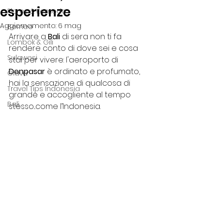
esperienze
Flores & Komodo
Aggiornamento:
6 mag
Borneo
Arrivare a 
Bali
 di sera non ti fa 
Lombok & Gili
rendere conto di dove sei e cosa 
Sulawesi
stai per vivere: l'aeroporto di 
Denpasar
 è ordinato e profumato, 
Giava
hai la sensazione di qualcosa di 
Travel Tips Indonesia
grande e accogliente al tempo 
Bali
stesso...come l’Indonesia.