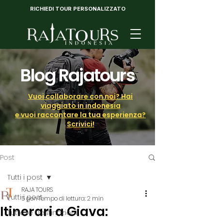
RICHIEDI TOUR PERSONALIZZATO
Blog Rajatours
Vuoi collaborare con noi? Hai
viaggiato in indonesia
e vuoi raccontare la tua esperienza?
Scrivici!
Post
Tutti i post
RAJA TOURS
Tutti i post
5 gen
Tempo di lettura: 2 min
Itinerari a Giava:
Tutte le Destinazioni