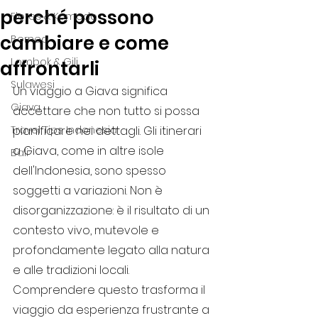
perché possono
Flores & Komodo
cambiare e come
Borneo
Lombok & Gili
affrontarli
Sulawesi
Un viaggio a Giava significa 
Giava
accettare che non tutto si possa 
Travel Tips Indonesia
pianificare nei dettagli. Gli itinerari 
a Giava, come in altre isole 
Bali
dell'Indonesia, sono spesso 
soggetti a variazioni. Non è 
disorganizzazione: è il risultato di un 
contesto vivo, mutevole e 
profondamente legato alla natura 
e alle tradizioni locali. 
Comprendere questo trasforma il 
viaggio da esperienza frustrante a 