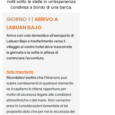
notti sotto le stelle in un’esperienza
mantenete sempre una distanza di 
condivisa a bordo di una barca.
sicurezza. Cercate di non 
spaventarli, osservateli con rispetto 
GIORNO 1 | 
ARRIVO A 
ed educazione.
LABUAN BAJO
Arrivo con volo domestico all'aeroporto di 
Labuan Bajo e trasferimento verso il 
villaggio al vostro hotel dove trascorrete 
la giornata e la notte in attesa di 
cominciare l’avventura.
Nota Importante
Ricordatevi inoltre che l
'itinerario può 
subire cambiamenti in qualsiasi momento 
se il capitano lo ritiene opportuno per 
motivi di sicurezza legate alle condizioni 
atmosferiche o del mare. Non verranno 
presi in considerazioni lamentele al tal 
proposito dato che per noi la sicurezza dei 