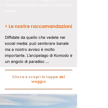
Osservate fondali e coralli tra i più belli al
mondo
>
Le nostre raccomandazioni
Diffidate da quello che vedete nei 
social media: può sembrare banale 
ma a nostro avviso è molto 
importante. L’arcipelago di Komodo è 
un angolo di paradiso 
incredibilmente affascinante ma, 
come per tutte le cose, nei social 
Clicca e scopri le tappe
del
media spesso viene mostrata una 
viaggio
realtà completamente distorta e 
fuorviante. Negli ultimi anni il flusso 
turistico è aumentato molto e 
l’impatto del turismo di massa più 