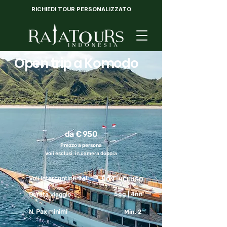
RICHIEDI TOUR PERSONALIZZATO
Open trip a Komodo
da € 950
Prezzo a persona
Voli esclusi, in camera doppia
Voli intercontinentali
NON INCLUSO
5gg | 4nn
Durata viaggio
N. Pax minimi
Min. 2