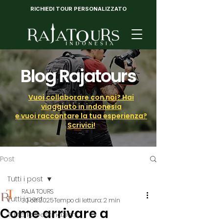
RICHIEDI TOUR PERSONALIZZATO
Blog Rajatours
Vuoi collaborare con noi? Hai
viaggiato in indonesia
e vuoi raccontare la tua esperienza?
Scrivici!
Post
Tutti i post
RAJA TOURS
Tutti i post
30 ott 2025
Tempo di lettura: 2 min
Come arrivare a
Tutte le Destinazioni