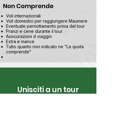
Non Comprende
Voli internazionali
Voli domestici per raggiungere Maumere
Eventuale pernottamento prima del tour
Pranzi e cene durante il tour
Assicurazioni d viaggio
Extra e mance
Tutto quanto non indicato ne "La quota
comprende"
Unisciti a un tour
Lascia i tuoi dati, il numero di
persone che desiderano
unirsi ad un tour, il titolo del
tour e il suo promotore. Ti
contatteremo rapidamente
per confermare la tua