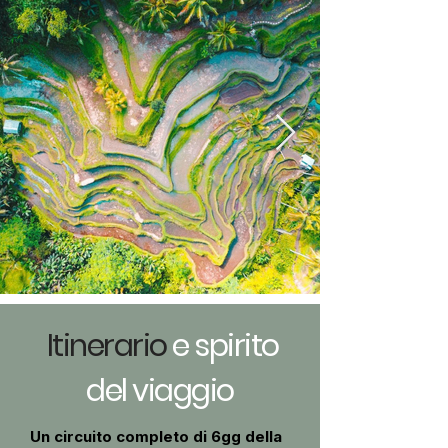
Itinerario
e spirito
del viaggio
Un circuito completo di 6gg della