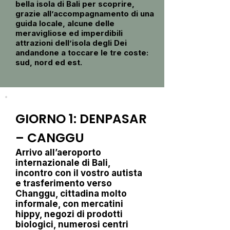
bella isola di Bali per scoprire,
grazie all’accompagnamento di una
guida locale, alcune delle
meravigliose ed imperdibili
attrazioni dell’isola degli Dei
andandone a toccare le tre coste:
sud, nord ed est.
GIORNO 1: DENPASAR
– CANGGU
Arrivo all’aeroporto
internazionale di Bali,
incontro con il vostro autista
e trasferimento verso
Changgu, cittadina molto
informale, con mercatini
hippy, negozi di prodotti
biologici, numerosi centri