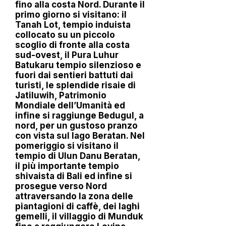
fino alla costa Nord. Durante il
primo giorno si visitano: il
Tanah Lot, tempio induista
collocato su un piccolo
scoglio di fronte alla costa
sud-ovest, il Pura Luhur
Batukaru tempio silenzioso e
fuori dai sentieri battuti dai
turisti, le splendide risaie di
Jatiluwih, Patrimonio
Mondiale dell’Umanità ed
infine si raggiunge Bedugul, a
nord, per un gustoso pranzo
con vista sul lago Beratan. Nel
pomeriggio si visitano il
tempio di Ulun Danu Beratan,
il più importante tempio
shivaista di Bali ed infine si
prosegue verso Nord
attraversando la zona delle
piantagioni di caffè, dei laghi
gemelli, il villaggio di Munduk