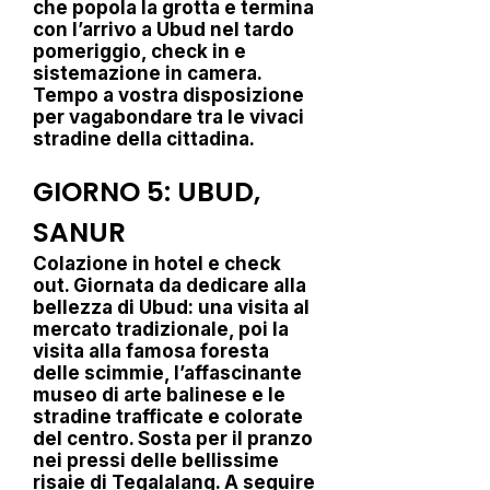
che popola la grotta e termina
con l’arrivo a Ubud nel tardo
pomeriggio, check in e
sistemazione in camera.
Tempo a vostra disposizione
per vagabondare tra le vivaci
stradine della cittadina.
GIORNO 5: UBUD,
SANUR
Colazione in hotel e check
out. Giornata da dedicare alla
bellezza di Ubud: una visita al
mercato tradizionale, poi la
visita alla famosa foresta
delle scimmie, l’affascinante
museo di arte balinese e le
stradine trafficate e colorate
del centro. Sosta per il pranzo
nei pressi delle bellissime
risaie di Tegalalang. A seguire