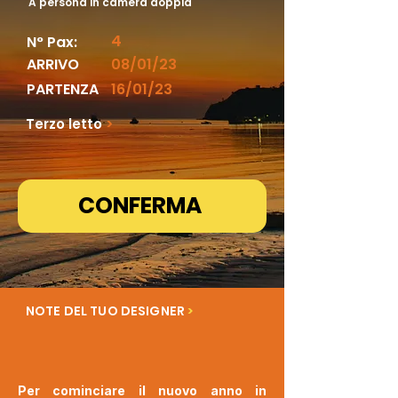
A persona in camera doppia
4
N° Pax:
ARRIVO
08/01/23
PARTENZA
16/01/23
Terzo letto
>
CONFERMA
NOTE DEL TUO DESIGNER
>
Per cominciare il nuovo anno in