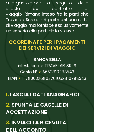
all’organizzatore a seguito della
stipula del contratto di
viaggio.
Rimane inteso fra le parti che
Travelab Srls non è parte del contratto
di viaggio ma fornisce esclusivamente
un servizio alle parti dello stesso
COORDINATE PER I PAGAMENTI
DEI SERVIZI DI VIAGGIO
B
ANCA SELLA
intestatario > TRAVELAB SRLS
>
Conto N°
A652810288543
>
IBAN
IT78J0326803201052810288543
1.
LASCIA I DATI ANAGRAFICI
2.
SPUNTA LE CASELLE DI
ACCETTAZIONE
3.
INVIACI LA RICEVUTA
DELL'ACCONTO