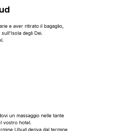
bud
e e aver ritirato il bagaglio,
ull'Isola degli Dei.
el.
dovi un massaggio nelle tante
l vostro hotel.
 termine Ubud deriva dal termine