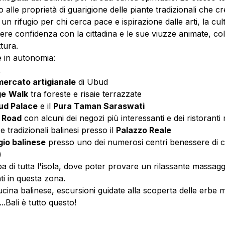
 alle proprietà di guarigione delle piante tradizionali che c
, un rifugio per chi cerca pace e ispirazione dalle arti, la cu
re confidenza con la cittadina e le sue viuzze animate, colm
ttura.
e in autonomia:
t
mercato artigianale
di Ubud
ge
Walk
tra foreste e risaie terrazzate
ud Palace
e il
Pura Taman Saraswati
 Road
con alcuni dei negozi più interessanti e dei ristoranti m
 tradizionali balinesi presso il
Palazzo Reale
io balinese
presso uno dei numerosi centri benessere di c
)
pa di tutta l'isola, dove poter provare un rilassante massag
ti in questa zona.
cucina balinese, escursioni guidate alla scoperta delle erbe me
...Bali è tutto questo!