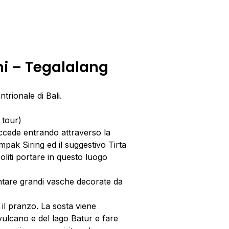
ni – Tegalalang
trionale di Bali.
 tour)
accede entrando attraverso la
ak Siring ed il suggestivo Tirta
soliti portare in questo luogo
entare grandi vasche decorate da
 il pranzo. La sosta viene
vulcano e del lago Batur e fare