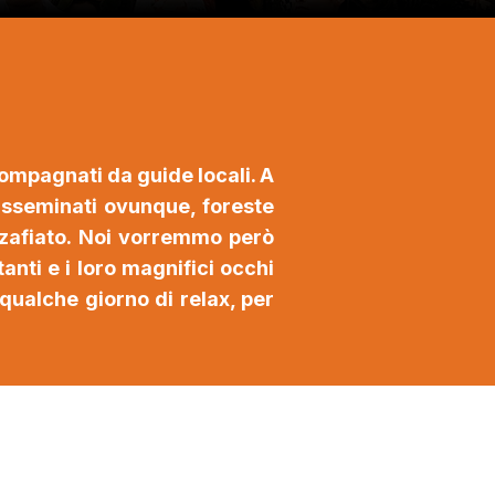
compagnati da guide locali. A
 disseminati ovunque, foreste
ozzafiato. Noi vorremmo però
tanti e i loro magnifici occhi
qualche giorno di relax, per