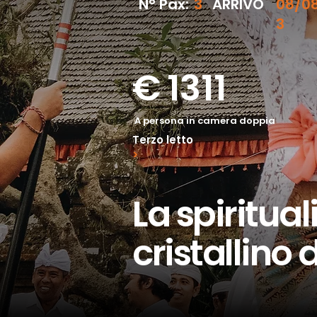
N° Pax:
3
ARRIVO
08/0
3
€
1311
A persona in camera doppia
Terzo letto
>
La spiritual
cristallino