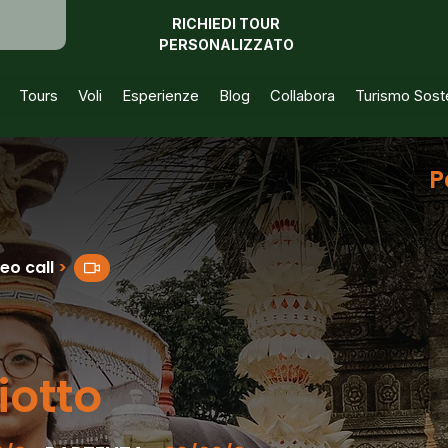
RICHIEDI TOUR
AREA 
PERSONALIZZATO
Tours
Voli
Esperienze
Blog
Collabora
Turismo Soste
P
eo call
>
iotto