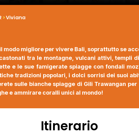
R
>
Viviana
il modo migliore per vivere Bali, soprattutto se ac
incastonati tra le montagne, vulcani attivi, templi
erfette e le sue famigerate spiagge con fondali m
che tradizioni popolari, i dolci sorrisi dei suoi abi
serete sulle bianche spiagge di Gili Trawangan per 
he e ammirare coralli unici al mondo!
Itinerario