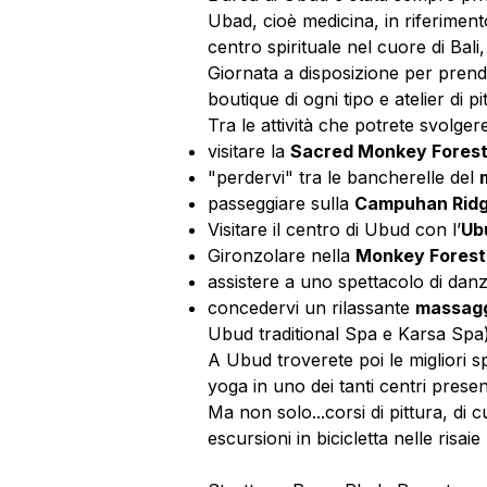
Ubad, cioè medicina, in riferimento
centro spirituale nel cuore di Bali
Giornata a disposizione per prende
boutique di ogni tipo e atelier di pi
Tra le attività che potrete svolger
visitare la
Sacred Monkey Fores
"perdervi" tra le bancherelle del
passeggiare sulla
Campuhan Rid
Visitare il centro di Ubud con l’
Ub
Gironzolare nella
Monkey Forest
assistere a uno spettacolo di danze
concedervi un rilassante
massagg
Ubud traditional Spa e Karsa Spa
A Ubud troverete poi le migliori s
yoga in uno dei tanti centri presen
Ma non solo...corsi di pittura, di 
escursioni in bicicletta nelle risaie 