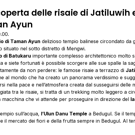
operta delle risaie di Jatiluwih 
an Ayun
9.00.
o di Taman Ayun
delizioso tempio balinese circondato da gia
to situato nel sotto distretto di Mengwi.
 di Batukaru
importante complesso architettonico molto s
ida e siete fortunati è possibile scorgere alle sue spalle la 
tamente da non perdere: le famose risaie a terrazzo di
Jat
azione al mondo che ha creato un panorama verdissimo e sugge
i nella pace e nell’atmosfera creata dal susseguirsi delle m
ta tra le risaie, si tratta di un trekking molto leggero a circ
la macchina che vi attende per proseguire in direzione del
l
 tempio sull’acqua,
l’Ulun Danu Temple
a Bedugul. Se il temp
are il mercato dei fiori e della frutta sempre in Bedugul. Al te