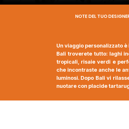
NOTE DEL TUO DESIGNE
Un viaggio personalizzato è 
Bali troverete tutto: laghi 
tropicali, risaie verdi e p
che incontraste anche le anti
luminosi. Dopo Bali vi rilas
nuotare con placide tartarug