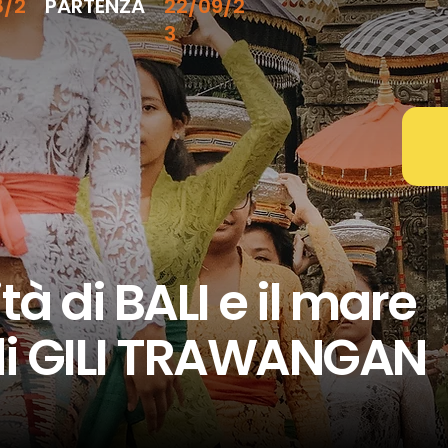
8/2
PARTENZA
22/09/2
3
ità di BALI e il mare
 di GILI TRAWANGAN