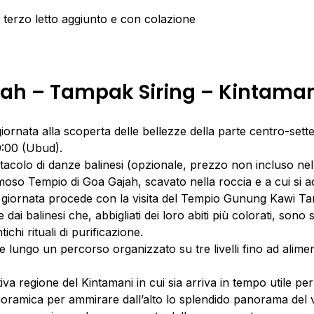
terzo letto aggiunto e con colazione
jah – Tampak Siring – Kintama
ornata alla scoperta delle bellezze della parte centro-setten
9:00 (Ubud).
ettacolo di danze balinesi (opzionale, prezzo non incluso nel
famoso Tempio di Goa Gajah, scavato nella roccia e a cui si 
giornata procede con la visita del Tempio Gunung Kawi Tamp
dai balinesi che, abbigliati dei loro abiti più colorati, sono 
ichi rituali di purificazione.
re lungo un percorso organizzato su tre livelli fino ad alim
iva regione del Kintamani in cui sia arriva in tempo utile per
noramica per ammirare dall’alto lo splendido panorama del 