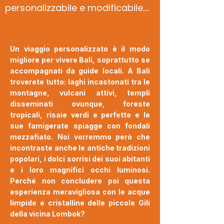
personalizzabile e modificabile.

Nessun servizio è stato riservato.

Quote e disponibilità soggette a 
riconferma al momento della 
Un viaggio personalizzato è il modo
prenotazione
migliore per vivere Bali, soprattutto se
accompagnati da guide locali. A Bali
troverete tutto: laghi incastonati tra le
montagne, vulcani attivi, templi
disseminati ovunque, foreste
tropicali, risaie verdi e perfette e le
sue famigerate spiagge con fondali
mozzafiato. Noi vorremmo però che
incontraste anche le antiche tradizioni
popolari, i dolci sorrisi dei suoi abitanti
e i loro magnifici occhi luminosi.
Perché non concludere poi questa
esperienza meravigliosa con le acque
limpide e cristalline delle piccole Gili
della vicina Lombok?