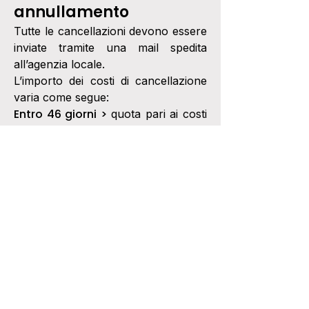
annullamento
Tutte le cancellazioni devono essere
inviate tramite una mail spedita
all’agenzia locale.
L’importo dei costi di cancellazione
varia come segue:
Entro 46 giorni >
quota pari ai costi
90 euro a
di apertura pratica pari a
persona.
Dai 45 a 30 giorni
il
dalla partenza
35% della quota di partecipazione
individuale.
Dai 30 ai 16 giorn
il
i dalla partenza
65% della quota di partecipazione
individuale.
Oltre tali termini, 100% della quota
di partecipazione
individuale
I biglietti aerei, delle barche e
NB: