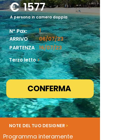
€
1577
A persona in camera doppia
1
N° Pax:
ARRIVO
06/07/23
PARTENZA
16/07/23
Terzo letto
>
CONFERMA
NOTE DEL TUO DESIGNER
>
Programma interamente 