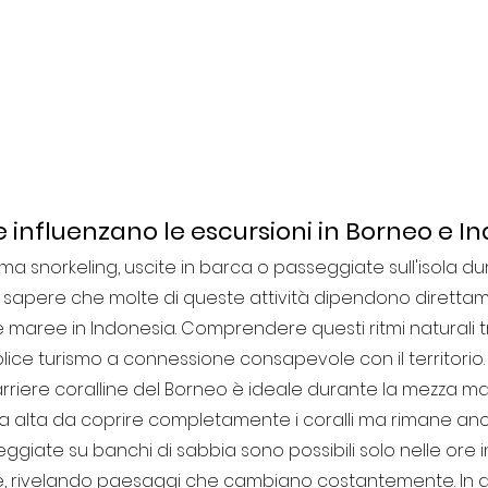
influenzano le escursioni in Borneo e I
 snorkeling, uscite in barca o passeggiate sull'isola dur
le sapere che molte di queste attività dipendono diretta
 maree in Indonesia. Comprendere questi ritmi naturali 
lice turismo a connessione consapevole con il territorio.
barriere coralline del Borneo è ideale durante la mezza 
 alta da coprire completamente i coralli ma rimane anc
ggiate su banchi di sabbia sono possibili solo nelle ore in
e, rivelando paesaggi che cambiano costantemente. In a