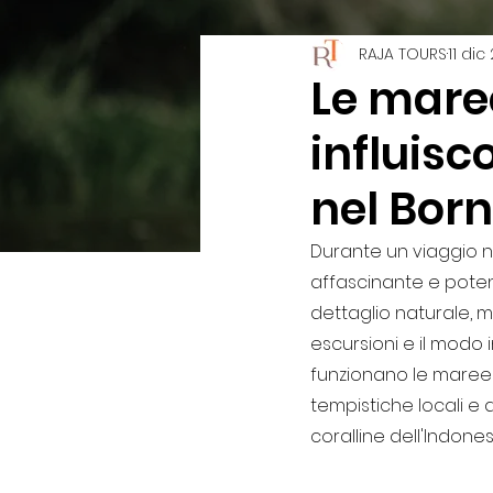
RAJA TOURS
11 dic
Sulawesi
Giava
T
Le mare
influisc
nel Bor
Durante un viaggio n
affascinante e potent
dettaglio naturale, 
escursioni e il modo
funzionano le maree 
tempistiche locali e 
coralline dell'Indones