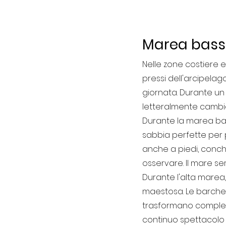
Marea bassa
Nelle zone costiere e
pressi dell'arcipelag
giornata. Durante un
letteralmente cambia 
Durante la marea bass
sabbia perfette per pa
anche a piedi, conchi
osservare. Il mare sem
Durante l'alta marea,
maestosa. Le barche p
trasformano completa
continuo spettacolo n