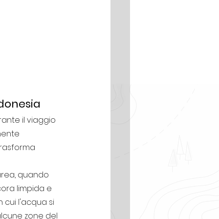
ndonesia
ante il viaggio 
mente 
trasforma 
marea, quando 
ora limpida e 
 cui l'acqua si 
lcune zone del 