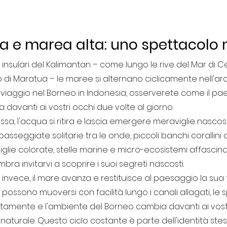
 e marea alta: uno spettacolo 
 insulari del Kalimantan – come lungo le rive del Mar di C
o di Maratua – le maree si alternano ciclicamente nell'arc
 viaggio nel Borneo in Indonesia, osserverete come il pa
davanti ai vostri occhi due volte al giorno.
a, l'acqua si ritira e lascia emergere meraviglie nascoste
sseggiate solitarie tra le onde, piccoli banchi corallini a
glie colorate, stelle marine e micro-ecosistemi affascina
bra invitarvi a scoprire i suoi segreti nascosti.
 invece, il mare avanza e restituisce al paesaggio la sua
ossono muoversi con facilità lungo i canali allagati, le s
mente e l'ambiente del Borneo cambia davanti ai vostri
aturale. Questo ciclo costante è parte dell'identità stes