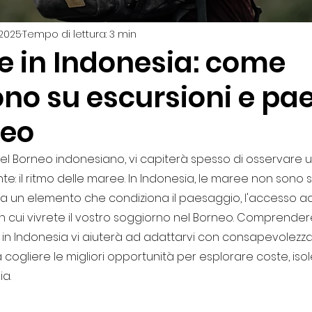
 2025
Tempo di lettura: 3 min
ravel Tips Indonesia
Bali
e in Indonesia: come
ono su escursioni e pa
neo
el Borneo indonesiano, vi capiterà spesso di osservare
e: il ritmo delle maree. In Indonesia, le maree non sono s
ma un elemento che condiziona il paesaggio, l'accesso a
 in cui vivrete il vostro soggiorno nel Borneo. Comprende
in Indonesia vi aiuterà ad adattarvi con consapevolezza 
a cogliere le migliori opportunità per esplorare coste, isol
ia.