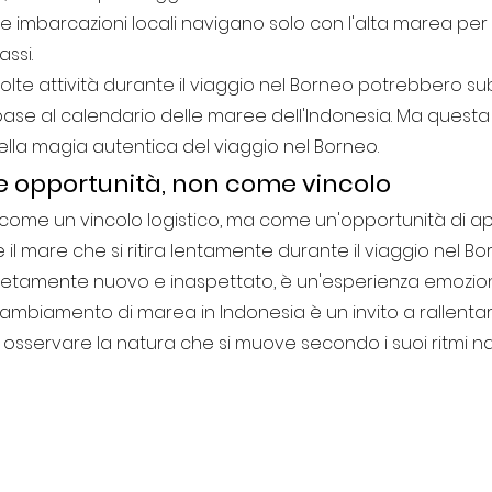
le imbarcazioni locali navigano solo con l'alta marea per 
assi.
lte attività durante il viaggio nel Borneo potrebbero subi
n base al calendario delle maree dell'Indonesia. Ma quest
della magia autentica del viaggio nel Borneo.
 opportunità, non come vincolo
 come un vincolo logistico, ma come un'opportunità di 
 il mare che si ritira lentamente durante il viaggio nel Bo
tamente nuovo e inaspettato, è un'esperienza emozio
ambiamento di marea in Indonesia è un invito a rallentar
sservare la natura che si muove secondo i suoi ritmi natu