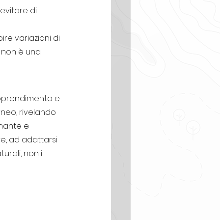
evitare di 
re variazioni di 
a non è una 
apprendimento e 
rneo, rivelando 
nante e 
e, ad adattarsi 
rali, non i 