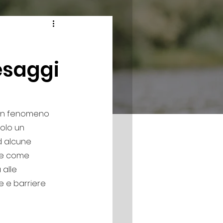
esaggi
 un fenomeno 
olo un 
d alcune 
re come 
alle 
e e barriere 