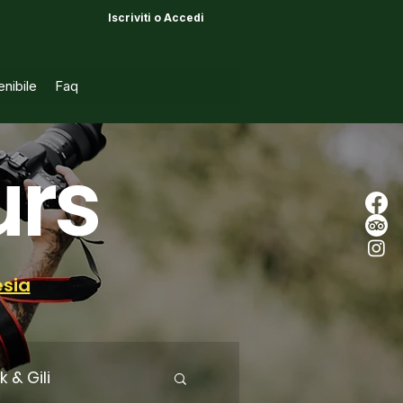
Iscriviti o Accedi
AGENZIE
nibile
Faq
urs
esia
 & Gili