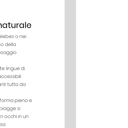
naturale
elebes o nei 
o della 
esaggio 
: lingue di 
ccessibili 
nti tutta da 
 forma piena e 
piagge si 
 occhi in un 
sa 