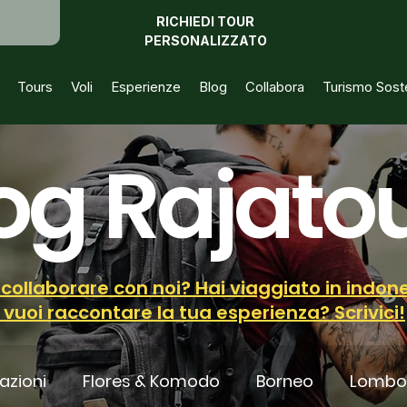
RICHIEDI TOUR
AREA 
PERSONALIZZATO
Tours
Voli
Esperienze
Blog
Collabora
Turismo Soste
og Rajato
 collaborare con noi? Hai viaggiato in indon
 vuoi raccontare la tua esperienza? Scrivici!
azioni
Flores & Komodo
Borneo
Lombok