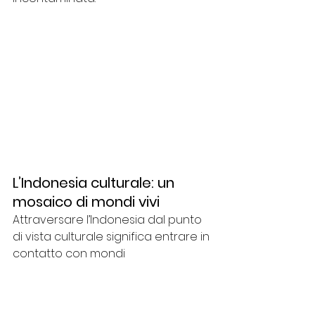
L’Indonesia culturale: un 
mosaico di mondi vivi
Attraversare l’Indonesia dal punto 
di vista culturale significa entrare in 
contatto con mondi 
profondamente diversi tra loro, ma 
legati da un elemento comune: la 
forte connessione tra comunità, 