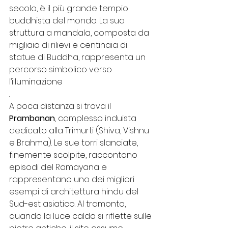
secolo, è il più grande tempio 
buddhista del mondo. La sua 
struttura a mandala, composta da 
migliaia di rilievi e centinaia di 
statue di Buddha, rappresenta un 
percorso simbolico verso 
l’illuminazione
.
A poca distanza si trova il 
Prambanan
, complesso induista 
dedicato alla Trimurti (Shiva, Vishnu 
e Brahma). Le sue torri slanciate, 
finemente scolpite, raccontano 
episodi del Ramayana e 
rappresentano uno dei migliori 
esempi di architettura hindu del 
Sud-est asiatico. Al tramonto, 
quando la luce calda si riflette sulle 