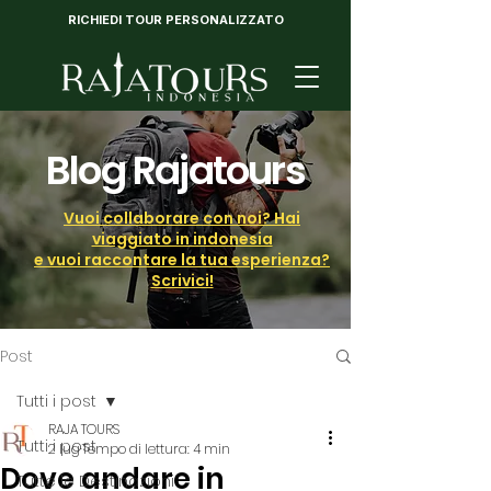
RICHIEDI TOUR PERSONALIZZATO
Blog Rajatours
Vuoi collaborare con noi? Hai
viaggiato in indonesia
e vuoi raccontare la tua esperienza?
Scrivici!
Post
Tutti i post
RAJA TOURS
Tutti i post
2 lug
Tempo di lettura: 4 min
Dove andare in
Tutte le Destinazioni