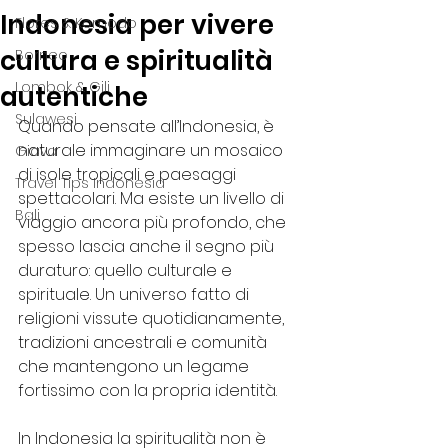
Indonesia per vivere
Flores & Komodo
cultura e spiritualità
Borneo
Lombok & Gili
autentiche
Sulawesi
Quando pensate all’Indonesia, è 
naturale immaginare un mosaico 
Giava
di isole tropicali e paesaggi 
Travel Tips Indonesia
spettacolari. Ma esiste un livello di 
Bali
viaggio ancora più profondo, che 
spesso lascia anche il segno più 
duraturo: quello culturale e 
spirituale. Un universo fatto di 
religioni vissute quotidianamente, 
tradizioni ancestrali e comunità 
che mantengono un legame 
fortissimo con la propria identità.
In Indonesia la spiritualità non è 