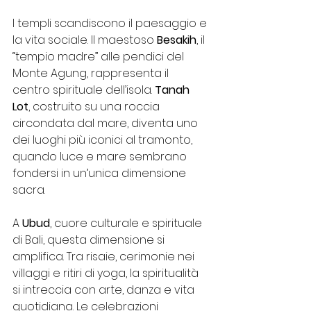
I templi scandiscono il paesaggio e 
la vita sociale. Il maestoso 
Besakih
, il 
“tempio madre” alle pendici del 
Monte Agung, rappresenta il 
centro spirituale dell’isola. 
Tanah 
Lot
, costruito su una roccia 
circondata dal mare, diventa uno 
dei luoghi più iconici al tramonto, 
quando luce e mare sembrano 
fondersi in un’unica dimensione 
sacra.
A 
Ubud
, cuore culturale e spirituale 
di Bali, questa dimensione si 
amplifica. Tra risaie, cerimonie nei 
villaggi e ritiri di yoga, la spiritualità 
si intreccia con arte, danza e vita 
quotidiana. Le celebrazioni 