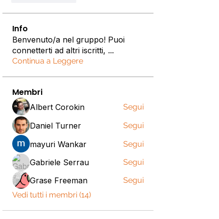
Info
Benvenuto/a nel gruppo! Puoi
connetterti ad altri iscritti,
...
Continua a Leggere
Membri
Albert Corokin
Segui
Daniel Turner
Segui
mayuri Wankar
Segui
Gabriele Serrau
Segui
Grase Freeman
Segui
Vedi tutti i membri (14)