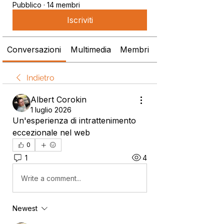
Pubblico
·
14 membri
Iscriviti
Conversazioni
Multimedia
Membri
Info
Indietro
Albert Corokin
1 luglio 2026
Un'esperienza di intrattenimento 
eccezionale nel web
0
1
4
Write a comment...
Newest