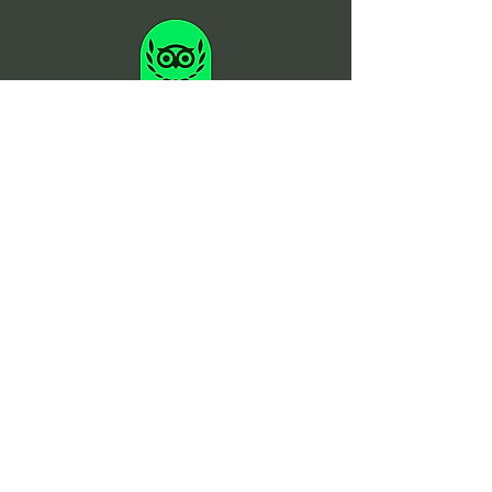
Raja Tours Indonesia è conforme e rispetta i
requisiti e gli standard legali indonesiani in
materia di tutela della salute e sicurezza sul
lavoro, protezione ambientale e politiche di
inclusione
ISCRIVITI ALLA NOSTRA NEWSLETTER
Resta sempre aggiorna
to sulle nostre
novità
Iscriviti