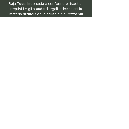
Raja Tours Indonesia è conforme e rispetta i
requisiti e gli standard legali indonesiani in
materia di tutela della salute e sicurezza sul
lavoro, protezione ambientale e politiche di
inclusione
ISCRIVITI ALLA NOSTRA NEWSLETTER
Resta sempre aggiorna
to sulle nostre
novità
Iscriviti
Dichiaro di concedere il consenso al
trattamento dei miei dati personali per gli
scopi e le finalità cosi come indicate nel
documento di Policy Privacy di
Rajatoursindonesia.com consultabile al
seguente link
Visualizza Policy Privacy
MANDATARIA IN ITALIA
TRAVELAB SRL TOUR OPERATOR & DMC
Via Annovazzi 3/5
00053, Civitavecchia
Roma -
Lazio - Italia​