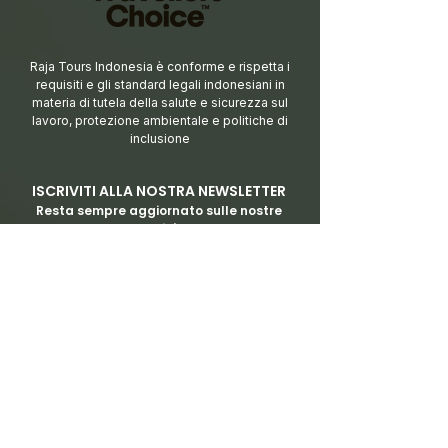
Raja Tours Indonesia è conforme e rispetta i
requisiti e gli standard legali indonesiani in
materia di tutela della salute e sicurezza sul
lavoro, protezione ambientale e politiche di
inclusione
ISCRIVITI ALLA NOSTRA NEWSLETTER
Resta sempre aggiorna
to sulle nostre
novità
Iscriviti
Dichiaro di concedere il consenso al
trattamento dei miei dati personali per gli
scopi e le finalità cosi come indicate nel
documento di Policy Privacy di
Rajatoursindonesia.com consultabile al
seguente link
Visualizza Policy Privacy
MANDATARIA IN ITALIA
TRAVELAB SRL TOUR OPERATOR & DMC