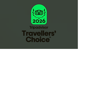
Raja Tours Indonesia è conforme e rispetta i
requisiti e gli standard legali indonesiani in
materia di tutela della salute e sicurezza sul
lavoro, protezione ambientale e politiche di
inclusione
ISCRIVITI ALLA NOSTRA NEWSLETTER
Resta sempre aggiorna
to sulle nostre
novità
Iscriviti