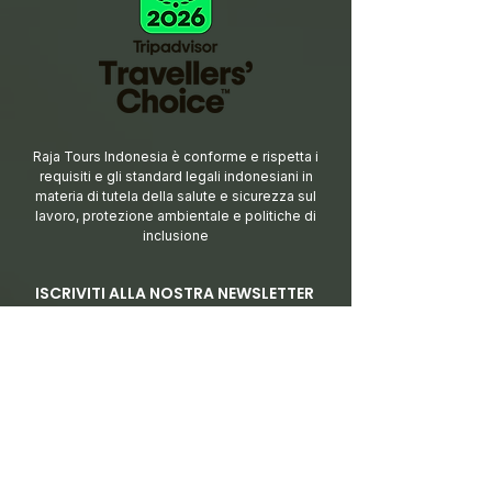
Raja Tours Indonesia è conforme e rispetta i
requisiti e gli standard legali indonesiani in
materia di tutela della salute e sicurezza sul
lavoro, protezione ambientale e politiche di
inclusione
ISCRIVITI ALLA NOSTRA NEWSLETTER
Resta sempre aggiorna
to sulle nostre
novità
Iscriviti
Dichiaro di concedere il consenso al
trattamento dei miei dati personali per gli
scopi e le finalità cosi come indicate nel
documento di Policy Privacy di
Rajatoursindonesia.com consultabile al