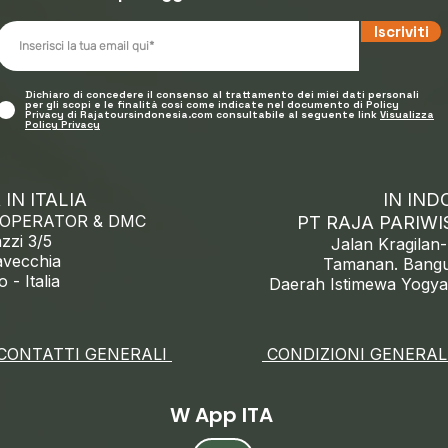
Iscriviti
Dichiaro di concedere il consenso al trattamento dei miei dati personali
per gli scopi e le finalità cosi come indicate nel documento di Policy
Privacy di Rajatoursindonesia.com consultabile al seguente link
Visualizza
Policy Privacy
IN ITALIA
IN IND
 OPERATOR & DMC
PT RAJA PARIWI
zzi 3/5
Jalan Kragilan
avecchia
Tamanan. Bangu
 - Italia​
Daerah Istimewa Yogya
CONTATTI GENERALI
CONDIZIONI GENERAL
W App ITA