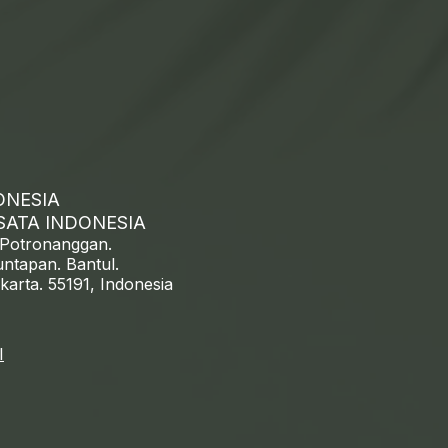
ONESIA
SATA INDONESIA
-Potronanggan.
ntapan. Bantul.
karta.
55191, Indonesia
I