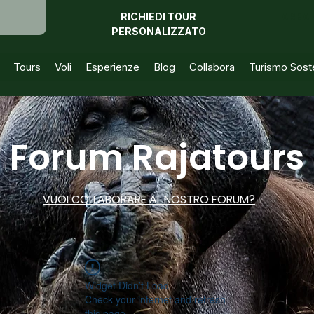
RICHIEDI TOUR
AREA 
PERSONALIZZATO
Tours
Voli
Esperienze
Blog
Collabora
Turismo Soste
Forum Rajatours
VUOI COLLABORARE AL NOSTRO FORUM?
Widget Didn’t Load
Check your internet and refresh
this page.