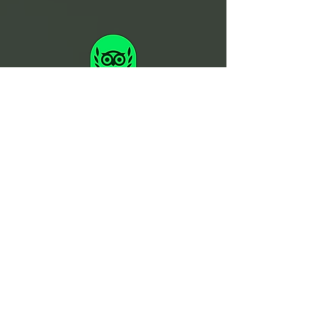
Raja Tours Indonesia è conforme e rispetta i
requisiti e gli standard legali indonesiani in
materia di tutela della salute e sicurezza sul
lavoro, protezione ambientale e politiche di
inclusione
ISCRIVITI ALLA NOSTRA NEWSLETTER
Resta sempre aggiorna
to sulle nostre
novità
Iscriviti