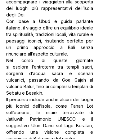
accompagnare i viaggiatori alla scoperta 
dei luoghi più rappresentativi dell’Isola 
degli Dei.
Con base a Ubud e guida parlante 
italiano, il viaggio offre un equilibrio ideale 
tra spiritualità, tradizioni locali, vita rurale e 
paesaggi iconici, risultando perfetto per 
un primo approccio a Bali senza 
rinunciare all’aspetto culturale.
Nel corso di queste giornate 
si esplora l’entroterra tra templi sacri, 
sorgenti d’acqua sacra e scenari 
vulcanici, passando da Goa Gajah al 
vulcano Batur, fino ai complessi templari di 
Sebatu e Besakih.
Il percorso include anche alcuni dei luoghi 
più iconici dell’isola, come Tanah Lot 
sull’oceano, le risaie terrazzate di 
Jatiluwih Patrimonio UNESCO e il 
suggestivo Ulun Danu sul lago Beratan, 
offrendo una visione completa e 
armoniosa di Bali prima del rientro.