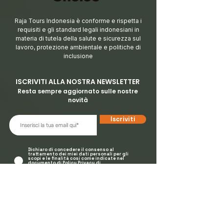
Raja Tours Indonesia è conforme e rispetta i
requisiti e gli standard legali indonesiani in
materia di tutela della salute e sicurezza sul
lavoro, protezione ambientale e politiche di
inclusione
ISCRIVITI ALLA NOSTRA NEWSLETTER
Resta sempre aggiorna
to sulle nostre
novità
Iscriviti
Dichiaro di concedere il consenso al
trattamento dei miei dati personali per gli
scopi e le finalità cosi come indicate nel
documento di Policy Privacy di
Rajatoursindonesia.com consultabile al
seguente link
Visualizza Policy Privacy
MANDATARIA IN ITALIA
TRAVELAB SRL TOUR OPERATOR & DMC
Via Annovazzi 3/5
00053, Civitavecchia